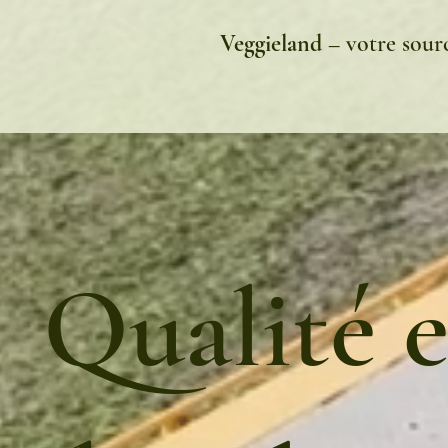
Veggieland
– votre sourc
Qualité e