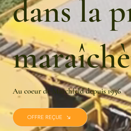
dans la 
maraîchè
Au coeur de Marchfeld depuis 1956
OFFRE REÇUE