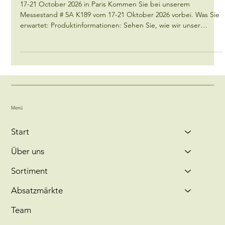
SIAL Paris 2026
17-21 October 2026 in Paris Kommen Sie bei unserem
Messestand # 5A K189 vom 17-21 Oktober 2026 vorbei. Was Sie
erwartet: Produktinformationen: Sehen Sie, wie wir unser
frisches und tiefgekühltes Gemüse verarbeiten und verpacken.
Gespräche mit Experten: Treffen Sie unsere Experten und
erfahren Sie mehr über unsere nachhaltigen Anbaumethoden
und die Vorteile von Tiefkühlgemüse. Gewinnspiele: Nehmen
Sie an unseren spannenden Gewinnspielen teil und gewinnen
Sie tolle Preise! Besu
Menü
Start
Über uns
Sortiment
Absatzmärkte