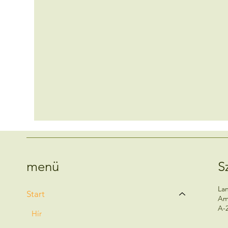
S
menü
La
Start
Am
A-
Hír