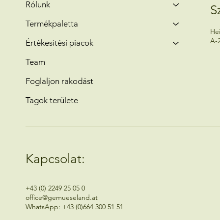
Rólunk
S
Termékpaletta
He
A-
Értékesítési piacok
Team
Foglaljon rakodást
Tagok területe
Kapcsolat:
+43 (0) 2249 25 05 0
office@gemueseland.at
WhatsApp:
+43 (0)664 300 51 51