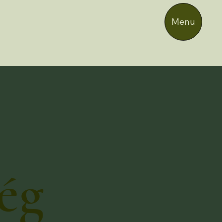
Menu
ség