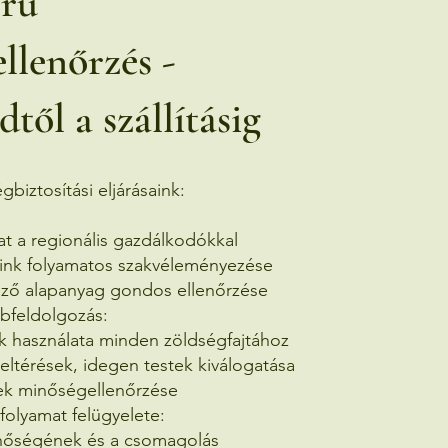
örű
llenőrzés -
től a szállításig
biztosítási eljárásaink:
t a regionális gazdálkodókkal
nk folyamatos szakvéleményezése
ő alapanyag gondos ellenőrzése
bfeldolgozás:
 használata minden zöldségfajtához
eltérések, idegen testek kiválogatása
k minőségellenőrzése
olyamat felügyelete:
nőségének és a csomagolás