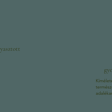
gyasztott
gyo
Kímélete
termész
adaléka