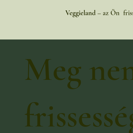
Veggieland
– az Ön friss
Meg nem
frissess