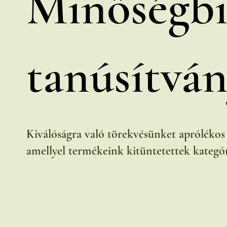
Minőségbiz
tanúsítvá
Kiválóságra való törekvésünket aprólékos
amellyel termékeink kitüntetettek kategó