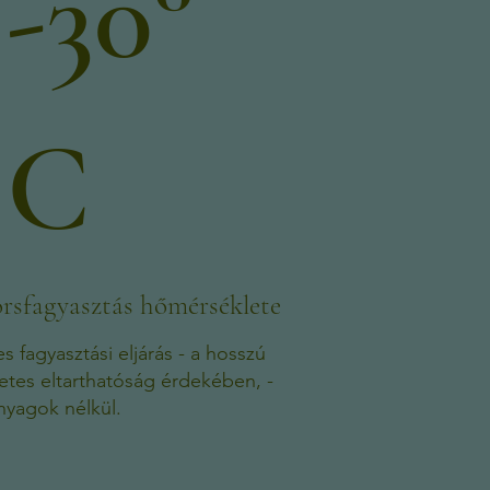
-30°
C
rsfagyasztás hőmérséklete
s fagyasztási eljárás - a hosszú
etes eltarthatóság érdekében, -
nyagok nélkül.