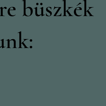
re büszkék
unk: