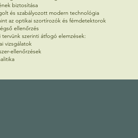
ének biztosítása
olt és szabályozott modern technológia
int az optikai szortírozók és fémdetektorok
 végső ellenőrzés
 tervünk szerinti átfogó elemzések:
i vizsgálatok
zer-ellenőrzések
litika