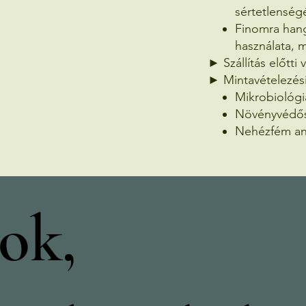
sértetlenség
Finomra hang
használata, m
► Szállítás előtti
► Mintavételezési
Mikrobiológia
Növényvédős
Nehézfém ana
ok,