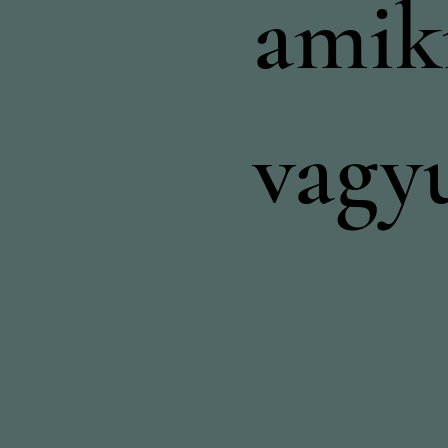
amik
vagy