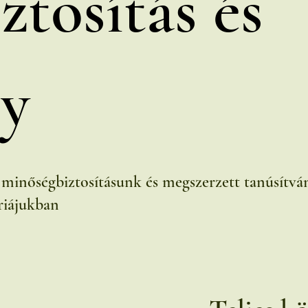
tosítás és
ny
 minőségbiztosításunk és megszerzett tanúsítvá
riájukban