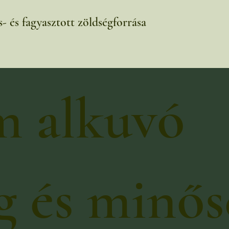
- és fagyasztott zöldségforrása
 alkuvó
ég és minő