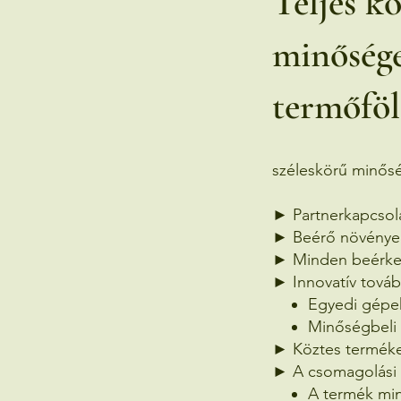
Teljes k
minősége
termőföld
széleskörű minőség
► Partnerkapcsola
► Beérő növényei
► Minden beérkez
► Innovatív továb
Egyedi gépek
Minőségbeli 
► Köztes terméke
► A csomagolási f
A termék mi